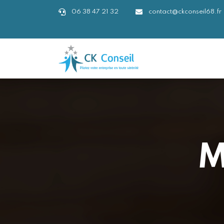
06 38 47 21 32
contact@ckconseil68.fr
M