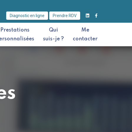
Diagnostic en ligne
Prendre RDV
Prestations
Qui
Me
ersonnalisées
suis-je ?
contacter
es