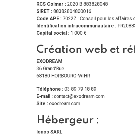
RCS Colmar :
2020 B 883828048
SIRET :
88382804800016
Code APE :
7022Z : Conseil pour les affaires 
Identification intracommunautaire :
FR2088
Capital social :
1 000 €
Création web et ré
EXODREAM
36 Grand'Rue
68180 HORBOURG-WIHR
Téléphone :
03 89 79 18 89
E-mail :
contact@exodream.com
Site :
exodream.com
Hébergeur :
Ionos SARL